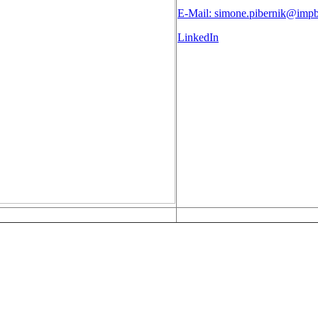
E-Mail: simone.pibernik@imp
LinkedIn