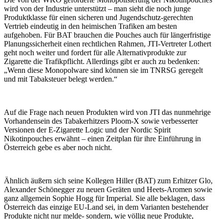
wird von der Industrie unterstützt – man sieht die noch junge
Produktklasse für einen sicheren und Jugendschutz-gerechten
Vertrieb eindeutig in den heimischen Trafiken am besten
aufgehoben. Für BAT brauchen die Pouches auch für längerfristige
Planungssicherheit einen rechtlichen Rahmen, JTI-Vertreter Lothert
geht noch weiter und fordert für alle Alternativprodukte zur
Zigarette die Trafikpflicht. Allerdings gibt er auch zu bedenken:
„Wenn diese Monopolware sind können sie im TNRSG geregelt
und mit Tabaksteuer belegt werden.“
Auf die Frage nach neuen Produkten wird von JTI das nunmehrige
Vorhandensein des Tabakerhitzers Ploom-X sowie verbesserter
Versionen der E-Zigarette Logic und der Nordic Spirit
Nikotinpouches erwähnt – einen Zeitplan für ihre Einführung in
Österreich gebe es aber noch nicht.
Ähnlich äußern sich seine Kollegen Hiller (BAT) zum Erhitzer Glo,
Alexander Schönegger zu neuen Geräten und Heets-Aromen sowie
ganz allgemein Sophie Hogg für Imperial. Sie alle beklagen, dass
Österreich das einzige EU-Land sei, in dem Varianten bestehender
Produkte nicht nur melde- sondern, wie völlig neue Produkte,