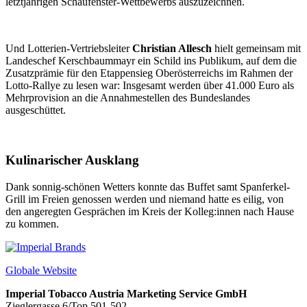
letztjährigen Schaufenster-Wettbewerbs auszuzeichnen.
Und Lotterien-Vertriebsleiter
Christian Allesch
hielt gemeinsam mit
Landeschef Kerschbaummayr ein Schild ins Publikum, auf dem die
Zusatzprämie für den Etappensieg Oberösterreichs im Rahmen der
Lotto-Rallye zu lesen war: Insgesamt werden über 41.000 Euro als
Mehrprovision an die Annahmestellen des Bundeslandes
ausgeschüttet.
Kulinarischer Ausklang
Dank sonnig-schönen Wetters konnte das Buffet samt Spanferkel-
Grill im Freien genossen werden und niemand hatte es eilig, von
den angeregten Gesprächen im Kreis der Kolleg:innen nach Hause
zu kommen.
Globale Website
Imperial Tobacco Austria Marketing Service GmbH
Zieglergasse 6/Top 501-502