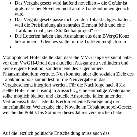
Das Vergabegesetz wird laufend novelliert – die Gefahr ist
groß, dass bei Novellen nicht an die Trafikant:innen gedacht
wird
Das Vergabegesetz passe nicht zu den Tabakfachgeschäften,
weil die Preisfindung als zentrales Element fehlt und eine
Trafik nun mal „kein Straßenbauprojekt“ sei
Die Lotterien haben eine Ausnahme aus dem BVergGKonz
bekommen – Gleiches sollte für die Trafiken möglich sein
Monopolchef Hofer stellte klar, dass die MVG lange versucht habe,
vor dem VwGH-Urteil den aktuellen Ausgang zu verhindern und
keine eigene Position, sondern jene des Eigentümers
Finanzministerium vertrete. Nun konnten aber die sozialen Ziele des
Tabakmonopols zumindest für die Neuvergabe in das
Vergabeschema integriert werden. Für die Nachfolge nach §31a
stellte Hofer eine Lösung in Aussicht: „Eine einmalige Weitergabe
sollte möglich bleiben und aktuelle Ansprüche fallen unter den
Vertrauensschutz.“ Jedenfalls erfordert eine Neuregelung der
innerfamiliären Weitergabe eine Novelle im Tabakmonopol-Gesetz,
welche die Politik bis Sommer dieses Jahres versprochen habe.
Auf die letztlich politische Entscheidung muss auch das