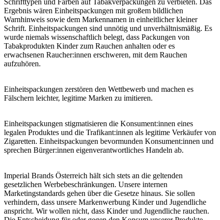
Schrifttypen und Farben auf Tabakverpackungen zu verbieten. Das
Ergebnis wären Einheitspackungen mit großem bildlichen
Warnhinweis sowie dem Markennamen in einheitlicher kleiner
Schrift. Einheitspackungen sind unnötig und unverhältnismäßig. Es
wurde niemals wissenschaftlich belegt, dass Packungen von
Tabakprodukten Kinder zum Rauchen anhalten oder es
erwachsenen Raucher:innen erschweren, mit dem Rauchen
aufzuhören.
Einheitspackungen zerstören den Wettbewerb und machen es
Fälschern leichter, legitime Marken zu imitieren.
Einheitspackungen stigmatisieren die Konsument:innen eines
legalen Produktes und die Trafikant:innen als legitime Verkäufer von
Zigaretten. Einheitspackungen bevormunden Konsument:innen und
sprechen Bürger:innen eigenverantwortliches Handeln ab.
Imperial Brands Österreich hält sich stets an die geltenden
gesetzlichen Werbebeschränkungen. Unsere internen
Marketingstandards gehen über die Gesetze hinaus. Sie sollen
verhindern, dass unsere Markenwerbung Kinder und Jugendliche
anspricht. Wir wollen nicht, dass Kinder und Jugendliche rauchen.
Die Entscheidung für oder gegen den Konsum unserer Produkte