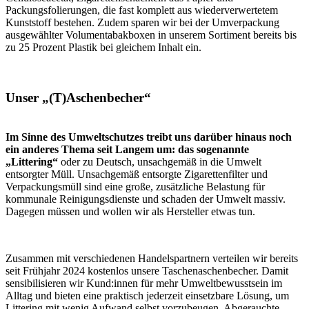
Packungsfolierungen, die fast komplett aus wiederverwertetem
Kunststoff bestehen. Zudem sparen wir bei der Umverpackung
ausgewählter Volumentabakboxen in unserem Sortiment bereits bis
zu 25 Prozent Plastik bei gleichem Inhalt ein.
Unser „(T)Aschenbecher“
Im Sinne des Umweltschutzes treibt uns darüber hinaus noch
ein anderes Thema seit Langem um: das sogenannte
„Littering“
oder zu Deutsch, unsachgemäß in die Umwelt
entsorgter Müll. Unsachgemäß entsorgte Zigarettenfilter und
Verpackungsmüll sind eine große, zusätzliche Belastung für
kommunale Reinigungsdienste und schaden der Umwelt massiv.
Dagegen müssen und wollen wir als Hersteller etwas tun.
Zusammen mit verschiedenen Handelspartnern verteilen wir bereits
seit Frühjahr 2024 kostenlos unsere Taschenaschenbecher. Damit
sensibilisieren wir Kund:innen für mehr Umweltbewusstsein im
Alltag und bieten eine praktisch jederzeit einsetzbare Lösung, um
Littering mit wenig Aufwand selbst vorzubeugen. Abgerauchte